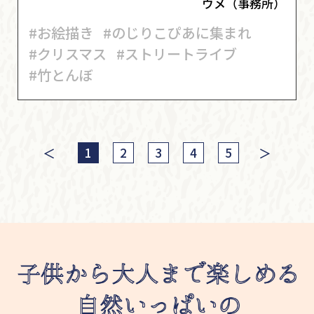
ウメ（事務所）
#お絵描き
#のじりこぴあに集まれ
#クリスマス
#ストリートライブ
#竹とんぼ
＜
＞
1
2
3
4
5