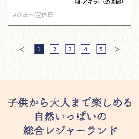
照-アキラ-（遊園部）
#ぴあ～定休日
＜
＞
1
2
3
4
5