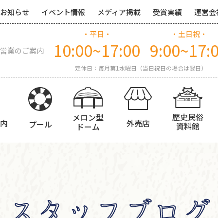
お知らせ
イベント情報
メディア掲載
受賞実績
運営会
・平日・
・土日祝・
10:00~17:00
9:00~17:
営業のご案内
定休日：毎月第1水曜日（当日祝日の場合は翌日）
歴史民俗
メロン型
内
外売店
プール
資料館
ドーム