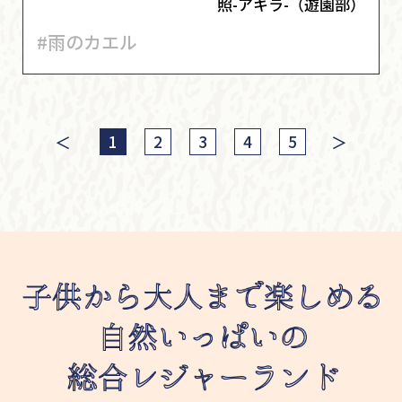
照-アキラ-（遊園部）
#雨のカエル
＜
＞
1
2
3
4
5