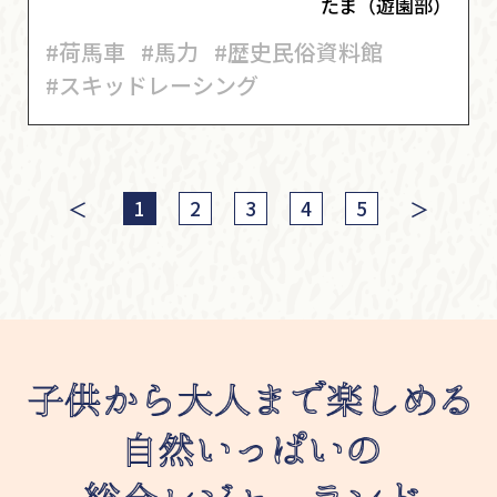
たま（遊園部）
#荷馬車
#馬力
#歴史民俗資料館
#スキッドレーシング
＜
＞
1
2
3
4
5