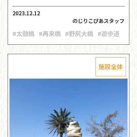
2023.12.12
のじりこぴあスタッフ
#太鼓橋
#再来橋
#野尻大橋
#遊歩道
施設全体