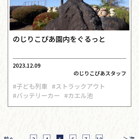
のじりこぴあ園内をぐるっと
2023.12.09
のじりこぴあスタッフ
#子ども列車
#ストラックアウト
#バッテリーカー
#カエル池
前へ
＞ 次