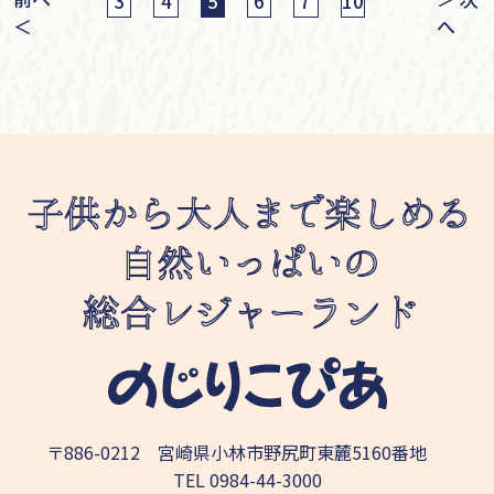
3
4
6
7
10
5
＜
へ
〒886-0212 宮崎県小林市野尻町東麓5160番地
TEL
0984-44-3000