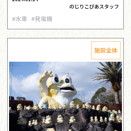
のじりこぴあスタッフ
#水車
#発電機
施設全体