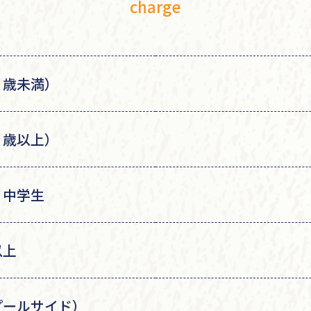
charge
３歳未満）
３歳以上）
・中学生
以上
プールサイド）