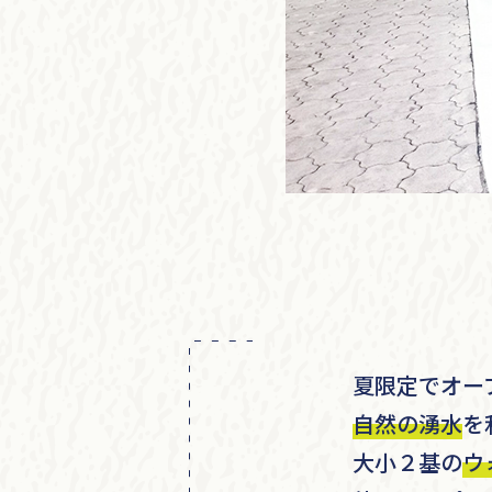
夏限定でオー
自然の湧水
を
大小２基の
ウ