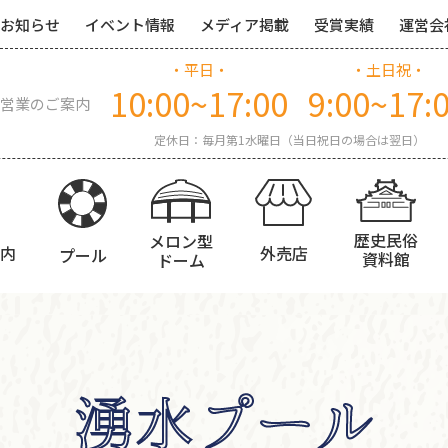
お知らせ
イベント情報
メディア掲載
受賞実績
運営会
・平日・
・土日祝・
10:00~17:00
9:00~17:
営業のご案内
定休日：毎月第1水曜日（当日祝日の場合は翌日）
歴史民俗
メロン型
内
外売店
プール
資料館
ドーム