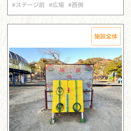
#ステージ前
#広場
#西側
施設全体