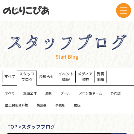
Staff Blog
スタッフ
イベント
メディア
受賞
すべて
お知らせ
ブログ
情報
掲載
実績
すべて
施設全体
遊具
プール
メロン型ドーム
外売店
歴史民俗資料館
施設長
事務所
物販
TOP
>
スタッフブログ