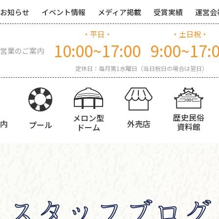
お知らせ
イベント情報
メディア掲載
受賞実績
運営会
・平日・
・土日祝・
10:00~17:00
9:00~17:
営業のご案内
定休日：毎月第1水曜日（当日祝日の場合は翌日）
歴史民俗
メロン型
内
外売店
プール
資料館
ドーム