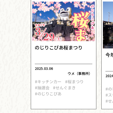
のじりこぴあ桜まつり
今
2025.03.06
ウメ（事務所）
2024
#キッチンカー
#桜まつり
#抽選会
#せんぐまき
#
#のじりこぴあ
#
#せ