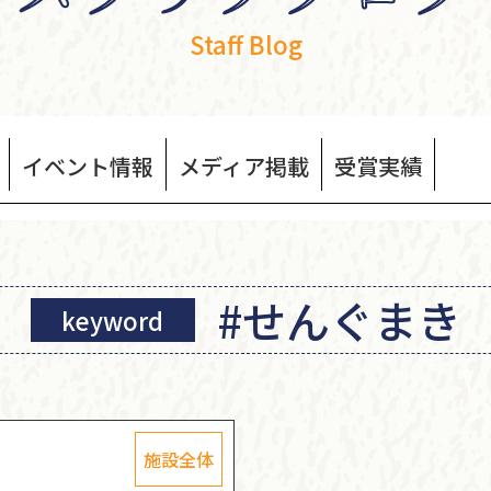
Staff Blog
イベント
情報
メディア
掲載
受賞
実績
#せんぐまき
keyword
施設全体