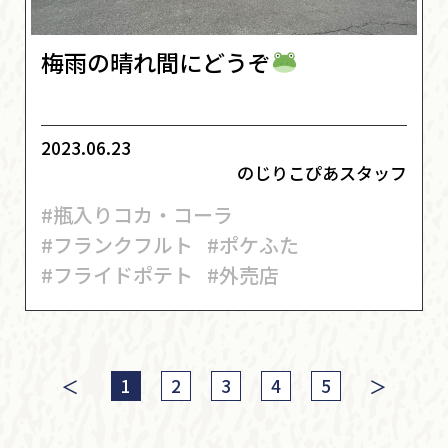
梅雨の晴れ間にどうぞ
2023.06.23
のじりこぴあスタッフ
#瓶入りコカ・コーラ
#フランクフルト
#ポケふた
#フライドポテト
#外売店
＜
＞
1
2
3
4
5