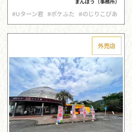
まんぼう（事務所）
#Uターン君
#ポケふた
#のじりこぴあ
外売店