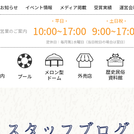
お知らせ
イベント情報
メディア掲載
受賞実績
運営会
・平日・
・土日祝・
10:00~17:00
9:00~17:
営業のご案内
定休日：毎月第1水曜日（当日祝日の場合は翌日）
歴史民俗
メロン型
内
外売店
プール
資料館
ドーム