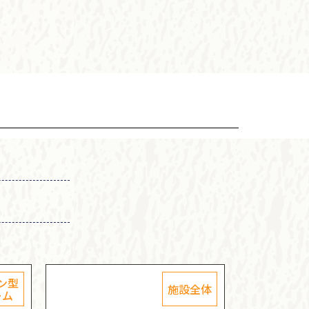
ン型
施設全体
ーム