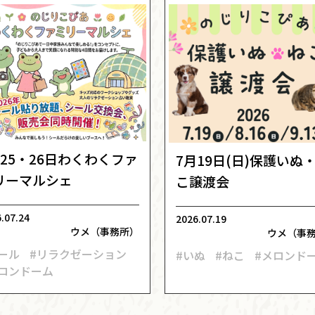
月25・26日わくわくファ
7月19日(日)保護いぬ
リーマルシェ
こ譲渡会
.07.24
2026.07.19
ウメ（事務所）
ウメ（事
ール
#リラクゼーション
#いぬ
#ねこ
#メロンド
メロンドーム