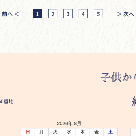
前へ
＜
＞
次へ
1
2
3
4
5
60番地
2026年 8月
日
月
火
水
木
金
土