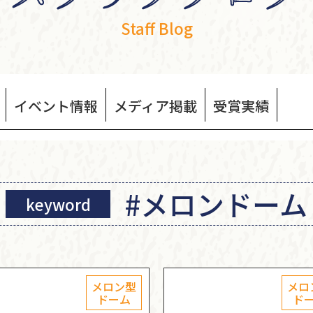
Staff Blog
イベント
情報
メディア
掲載
受賞
実績
#メロンドーム
keyword
メロン型
メロ
ドーム
ド