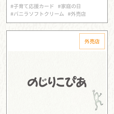
#子育て応援カード
#家庭の日
#バニラソフトクリーム
#外売店
外売店