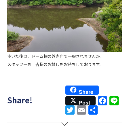
歩いた後は、ドーム横の外売店で一服されませんか。
スタッフ一同 皆様のお越しをお待ちしております。
Share
Face
Li
Share!
Post
Twitter
Email
共
有