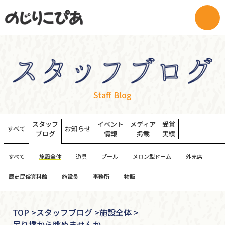
Staff Blog
スタッフ
イベント
メディア
受賞
すべて
お知らせ
ブログ
情報
掲載
実績
すべて
施設全体
遊具
プール
メロン型ドーム
外売店
歴史民俗資料館
施設長
事務所
物販
TOP
>
スタッフブログ >
施設全体 >
吊り橋から眺めませんか