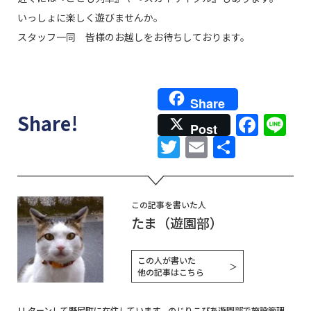
いっしょに楽しく遊びませんか。
スタッフ一同 皆様のお越しをお待ちしております。
Share
Face
Li
Share!
Post
Twitter
Email
共
有
この記事を書いた人
たま（遊園部）
この人が書いた
＞
他の記事はこちら
Ｕ ターンして野尻町に在住しています。のじりこぴあ遊園部で施設管理