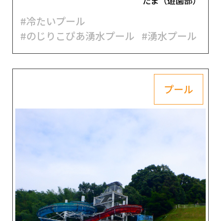
たま（遊園部）
#冷たいプール
#のじりこぴあ湧水プール
#湧水プール
プール