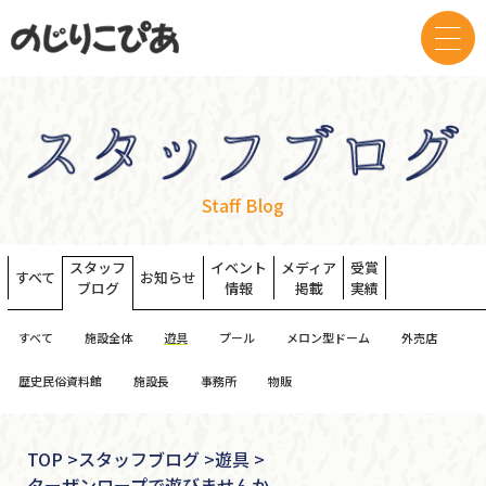
Staff Blog
スタッフ
イベント
メディア
受賞
すべて
お知らせ
ブログ
情報
掲載
実績
すべて
施設全体
遊具
プール
メロン型ドーム
外売店
歴史民俗資料館
施設長
事務所
物販
TOP
>
スタッフブログ >
遊具 >
ターザンロープで遊びませんか