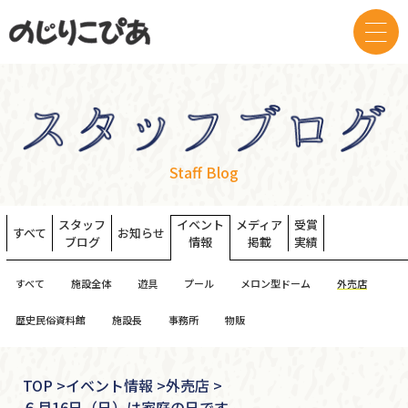
Staff Blog
スタッフ
イベント
メディア
受賞
すべて
お知らせ
ブログ
情報
掲載
実績
すべて
施設全体
遊具
プール
メロン型ドーム
外売店
歴史民俗資料館
施設長
事務所
物販
TOP
>
イベント情報 >
外売店 >
６月16日（日）は家庭の日です。