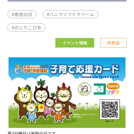
#
家庭の日
#
バニラソフトクリーム
#
のじりこぴあ
イベント情報
外売店
第3日曜日は家庭の日です。