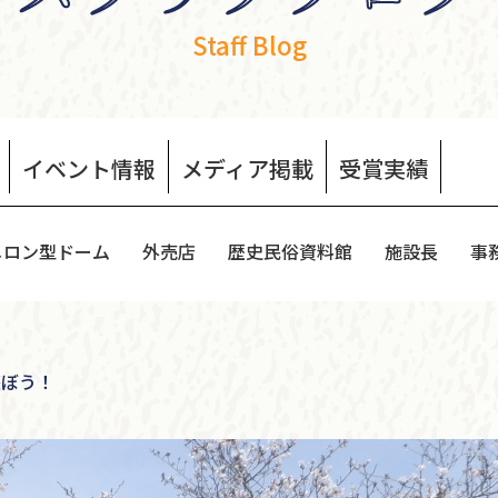
Staff Blog
イベント
情報
メディア
掲載
受賞
実績
メロン型ドーム
外売店
歴史民俗資料館
施設長
事
遊ぼう！