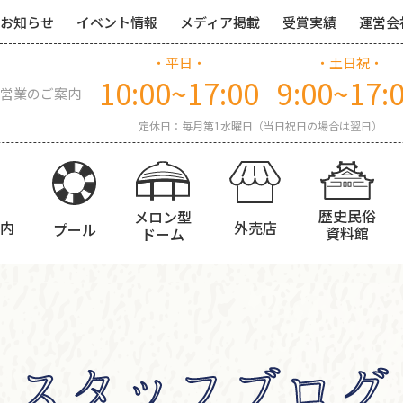
お知らせ
イベント情報
メディア掲載
受賞実績
運営会
・平日・
・土日祝・
10:00~17:00
9:00~17:
営業のご案内
定休日：毎月第1水曜日（当日祝日の場合は翌日）
歴史民俗
メロン型
内
外売店
プール
資料館
ドーム