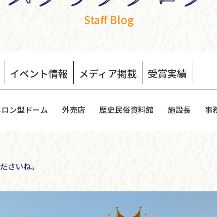
Staff Blog
イベント
情報
メディア
掲載
受賞
実績
メロン型ドーム
外売店
歴史民俗資料館
施設長
事
くださいね。