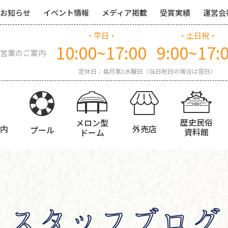
お知らせ
イベント情報
メディア掲載
受賞実績
運営会
・平日・
・土日祝・
10:00~17:00
9:00~17:
営業のご案内
定休日：毎月第1水曜日（当日祝日の場合は翌日）
歴史民俗
メロン型
内
外売店
プール
資料館
ドーム