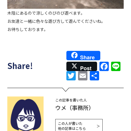
木陰にあるので涼しくのびのび遊べます。
お友達と一緒に色々な遊び方して遊んでくださいね。
お待ちしております。
Share
Face
Li
Share!
Post
Twitter
Email
共
有
この記事を書いた人
ウメ（事務所）
この人が書いた
＞
他の記事はこちら