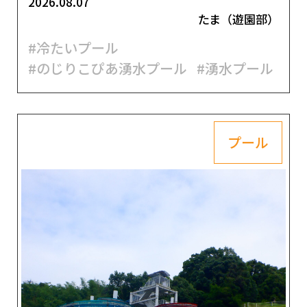
2026.08.07
たま（遊園部）
#冷たいプール
#のじりこぴあ湧水プール
#湧水プール
プール