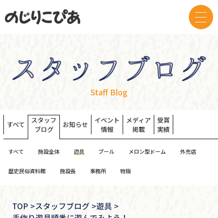
Staff Blog
スタッフ
イベント
メディア
受賞
すべて
お知らせ
ブログ
情報
掲載
実績
すべて
施設全体
遊具
プール
メロン型ドーム
外売店
歴史民俗資料館
施設長
事務所
物販
TOP
>
スタッフブログ >
遊具 >
手作り遊具順番に遊んでみよう！