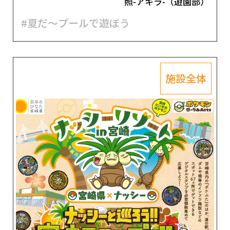
照-アキラ-（遊園部）
#夏だ～プールで遊ぼう
施設全体