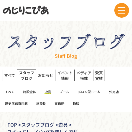
Staff Blog
スタッフ
イベント
メディア
受賞
すべて
お知らせ
ブログ
情報
掲載
実績
すべて
施設全体
遊具
プール
メロン型ドーム
外売店
歴史民俗資料館
施設長
事務所
物販
TOP
>
スタッフブログ >
遊具 >
スキッドレーシングを楽しんでね。