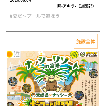
照-アキラ-（遊園部）
#夏だ～プールで遊ぼう
施設全体