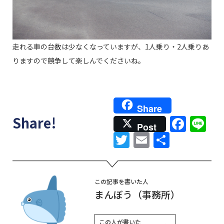
走れる車の台数は少なくなっていますが、1人乗り・2人乗りあ
りますので競争して楽しんでくださいね。
Share
Face
Li
Share!
Post
Twitter
Email
共
有
この記事を書いた人
まんぼう（事務所）
この人が書いた