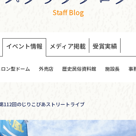
Staff Blog
イベント
情報
メディア
掲載
受賞
実績
メロン型ドーム
外売店
歴史民俗資料館
施設長
事
）第112回のじりこぴあストリートライブ