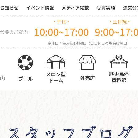
お知らせ
イベント情報
メディア掲載
受賞実績
運営会
・平日・
・土日祝・
10:00~17:00
9:00~17:
営業のご案内
定休日：毎月第1水曜日（当日祝日の場合は翌日）
歴史民俗
メロン型
内
外売店
プール
資料館
ドーム