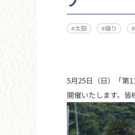
ブ
#
太鼓
#
踊り
#
5月25日（日）「第
開催いたします。皆