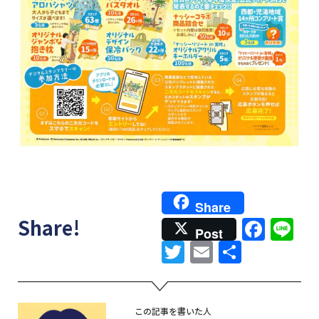
Share
Face
Li
Share!
Post
Twitter
Email
共
有
この記事を書いた人