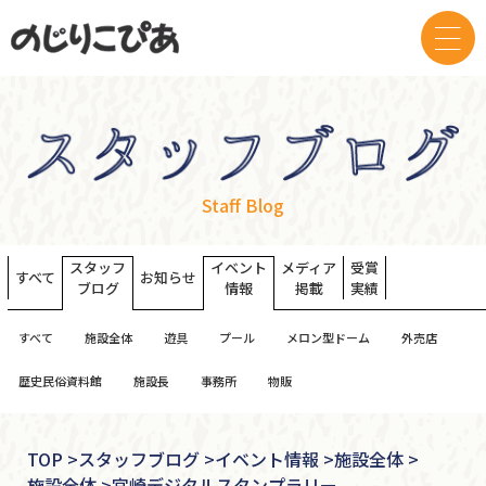
Staff Blog
スタッフ
イベント
メディア
受賞
すべて
お知らせ
ブログ
情報
掲載
実績
すべて
施設全体
遊具
プール
メロン型ドーム
外売店
歴史民俗資料館
施設長
事務所
物販
TOP
>
スタッフブログ >
イベント情報 >
施設全体 >
施設全体 >
宮崎デジタルスタンプラリー