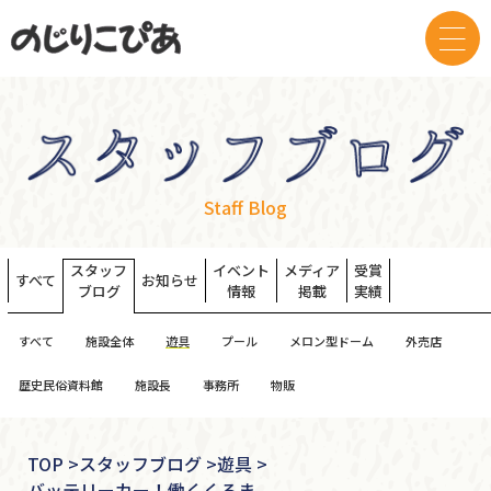
Staff Blog
スタッフ
イベント
メディア
受賞
すべて
お知らせ
ブログ
情報
掲載
実績
すべて
施設全体
遊具
プール
メロン型ドーム
外売店
歴史民俗資料館
施設長
事務所
物販
TOP
>
スタッフブログ >
遊具 >
バッテリーカー！働くくるま