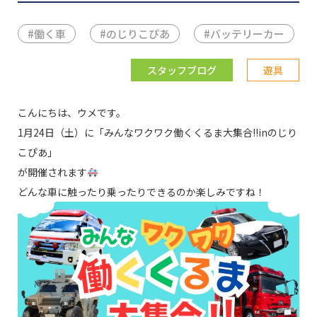
#
働く車
#
のじりこぴあ
#
バッテリーカー
スタッフブログ
遊具
こんにちは、ウメです。
1月24日（土）に「みんなワクワク働くくるま大集合!!inのじり
こぴあ」
が開催されます
どんな車に触ったり乗ったりできるのか楽しみですね！