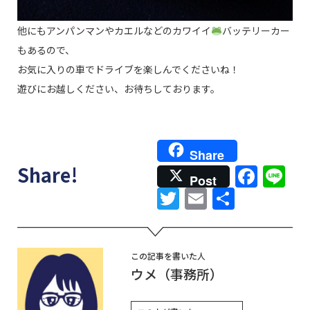
他にもアンパンマンやカエルなどのカワイイ
バッテリーカー
もあるので、
お気に入りの車でドライブを楽しんでくださいね！
遊びにお越しください、お待ちしております。
Share
Face
Li
Share!
Post
Twitter
Email
共
有
この記事を書いた人
ウメ（事務所）