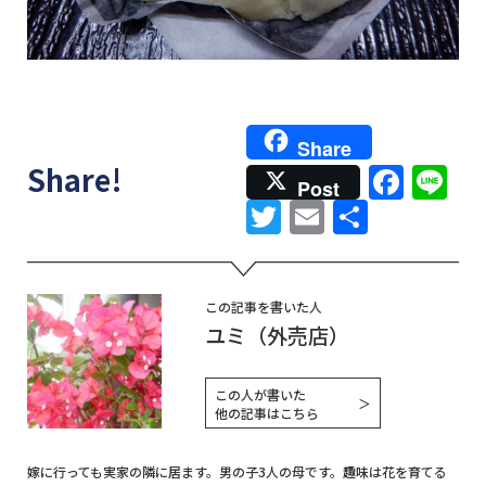
Share
Face
Li
Share!
Post
Twitter
Email
共
有
この記事を書いた人
ユミ（外売店）
この人が書いた
＞
他の記事はこちら
嫁に行っても実家の隣に居ます。男の子3人の母です。趣味は花を育てる