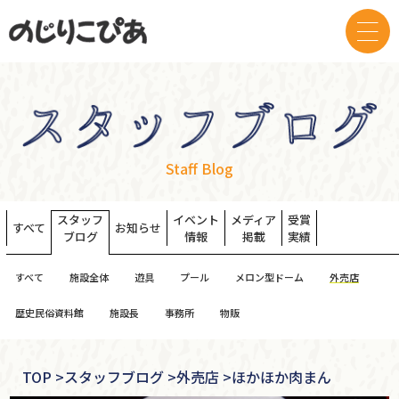
Staff Blog
スタッフ
イベント
メディア
受賞
すべて
お知らせ
ブログ
情報
掲載
実績
すべて
施設全体
遊具
プール
メロン型ドーム
外売店
歴史民俗資料館
施設長
事務所
物販
TOP
>
スタッフブログ >
外売店 >
ほかほか肉まん