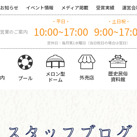
お知らせ
イベント情報
メディア掲載
受賞実績
運営会
・平日・
・土日祝・
10:00~17:00
9:00~17:
営業のご案内
定休日：毎月第1水曜日（当日祝日の場合は翌日）
歴史民俗
メロン型
内
外売店
プール
資料館
ドーム