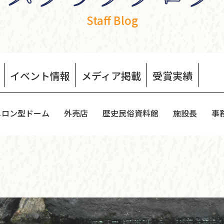
Staff Blog
イベント
情報
メディア
掲載
受賞
実績
メロン型ドーム
外売店
歴史民俗資料館
施設長
事