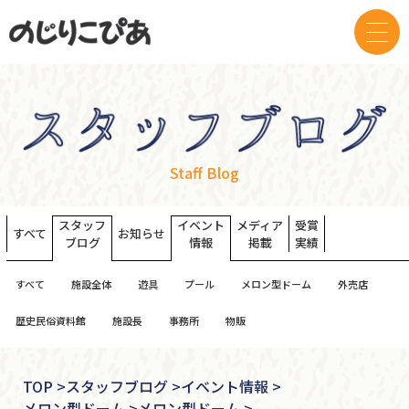
Staff Blog
スタッフ
イベント
メディア
受賞
すべて
お知らせ
ブログ
情報
掲載
実績
すべて
施設全体
遊具
プール
メロン型ドーム
外売店
歴史民俗資料館
施設長
事務所
物販
TOP
>
スタッフブログ >
イベント情報 >
メロン型ドーム >
メロン型ドーム >