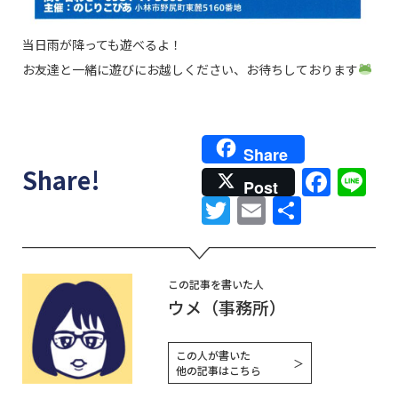
当日雨が降っても遊べるよ！
お友達と一緒に遊びにお越しください、お待ちしております
Share
Face
Li
Share!
Post
Twitter
Email
共
有
この記事を書いた人
ウメ（事務所）
この人が書いた
＞
他の記事はこちら