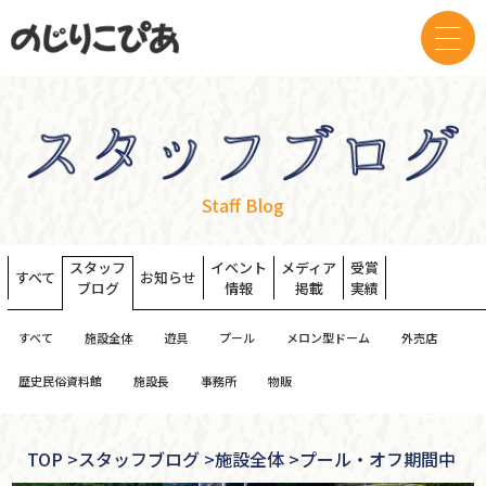
Staff Blog
スタッフ
イベント
メディア
受賞
すべて
お知らせ
ブログ
情報
掲載
実績
すべて
施設全体
遊具
プール
メロン型ドーム
外売店
歴史民俗資料館
施設長
事務所
物販
TOP
>
スタッフブログ >
施設全体 >
プール・オフ期間中