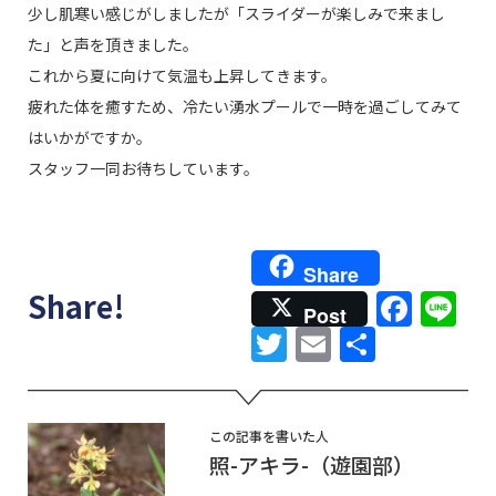
少し肌寒い感じがしましたが「スライダーが楽しみで来まし
た」と声を頂きました。
これから夏に向けて気温も上昇してきます。
疲れた体を癒すため、冷たい湧水プールで一時を過ごしてみて
はいかがですか。
スタッフ一同お待ちしています。
Share
Face
Li
Share!
Post
Twitter
Email
共
有
この記事を書いた人
照-アキラ-（遊園部）