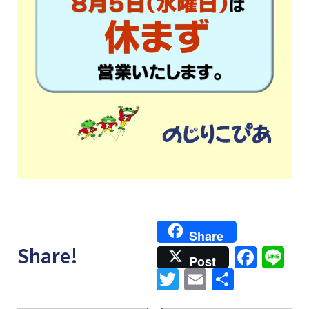
Share
Face
Li
Share!
Post
Twitter
Email
共
有