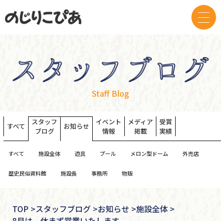
Staff Blog
スタッフ
イベント
メディア
受賞
すべて
お知らせ
ブログ
情報
掲載
実績
すべて
施設全体
遊具
プール
メロン型ドーム
外売店
歴史民俗資料館
施設長
事務所
物販
TOP
>
スタッフブログ >
お知らせ >
施設全体 >
8月は、休まず営業いたします。