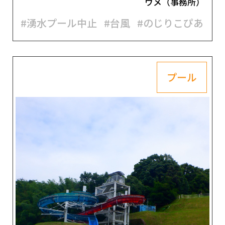
ウメ（事務所）
#湧水プール中止
#台風
#のじりこぴあ
プール