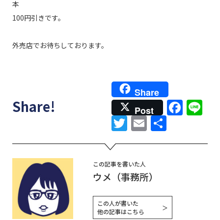
本
100円引きです。
外売店でお待ちしております。
Share
Face
Li
Share!
Post
Twitter
Email
共
有
この記事を書いた人
ウメ（事務所）
この人が書いた
＞
他の記事はこちら