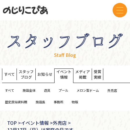
Staff Blog
スタッフ
イベント
メディア
受賞
すべて
お知らせ
ブログ
情報
掲載
実績
すべて
施設全体
遊具
プール
メロン型ドーム
外売店
歴史民俗資料館
施設長
事務所
物販
TOP
>
イベント情報 >
外売店 >
12月17日（日）は家庭の日です。