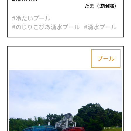
たま（遊園部）
#冷たいプール
#のじりこぴあ湧水プール
#湧水プール
プール