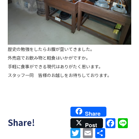
歴史の勉強をしたらお腹が空いてきました。
外売店でお飲み物と軽食はいかがですか。
手軽に食事ができる現代はありがたく思います。
スタッフ一同 皆様のお越しをお待ちしております。
Share
Face
Li
Share!
Post
Twitter
Email
共