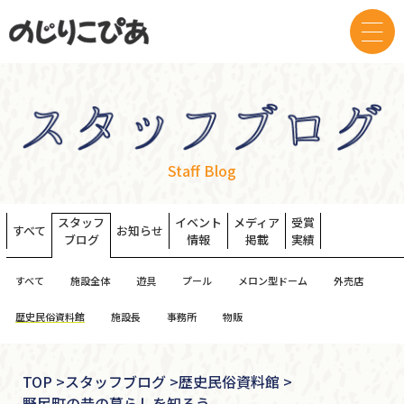
Staff Blog
スタッフ
イベント
メディア
受賞
すべて
お知らせ
ブログ
情報
掲載
実績
すべて
施設全体
遊具
プール
メロン型ドーム
外売店
歴史民俗資料館
施設長
事務所
物販
TOP
>
スタッフブログ >
歴史民俗資料館 >
野尻町の昔の暮らしを知ろう。