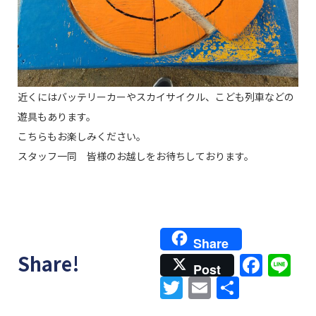
近くにはバッテリーカーやスカイサイクル、こども列車などの
遊具もあります。
こちらもお楽しみください。
スタッフ一同 皆様のお越しをお待ちしております。
Share
Face
Li
Share!
Post
Twitter
Email
共
有