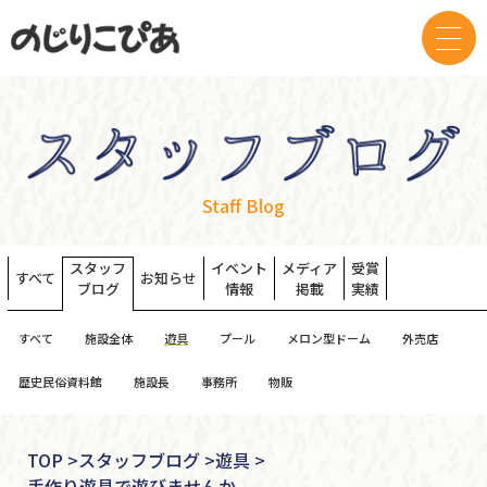
Staff Blog
スタッフ
イベント
メディア
受賞
すべて
お知らせ
ブログ
情報
掲載
実績
すべて
施設全体
遊具
プール
メロン型ドーム
外売店
歴史民俗資料館
施設長
事務所
物販
TOP
>
スタッフブログ >
遊具 >
手作り遊具で遊びませんか。