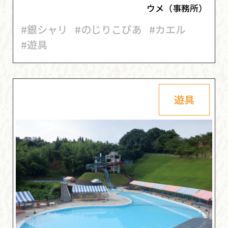
ウメ（事務所）
#銀シャリ
#のじりこぴあ
#カエル
#遊具
遊具