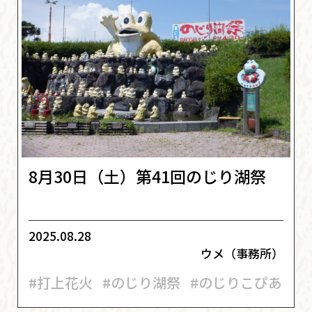
8月30日（土）第41回のじり湖祭
2025.08.28
ウメ（事務所）
#打上花火
#のじり湖祭
#のじりこぴあ