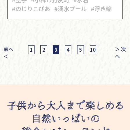
#のじりこぴあ
#湧水プール
#浮き輪
前へ
＞ 次
1
2
4
5
10
3
＜
へ