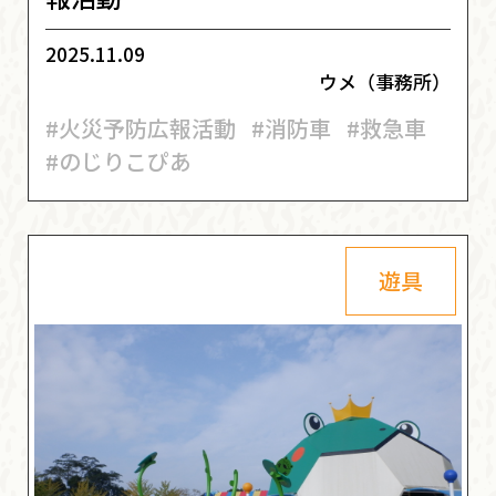
2025.11.09
ウメ（事務所）
#火災予防広報活動
#消防車
#救急車
#のじりこぴあ
遊具