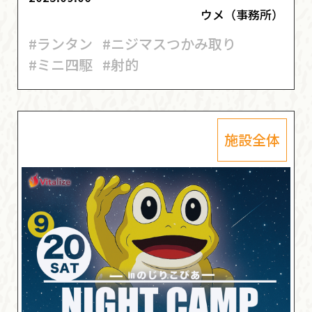
ウメ（事務所）
#ランタン
#ニジマスつかみ取り
#ミニ四駆
#射的
施設全体