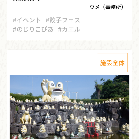
ウメ（事務所）
#イベント
#餃子フェス
#のじりこぴあ
#カエル
施設全体