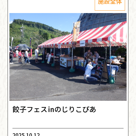
施設全体
餃子フェス㏌のじりこぴあ
2025.10.12