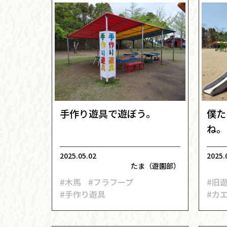
手作り遊具で遊ぼう。
僕た
ね。
2025.05.02
2025.
たま（遊園部）
#木馬
#フラフープ
#旧
#手作り遊具
#カ