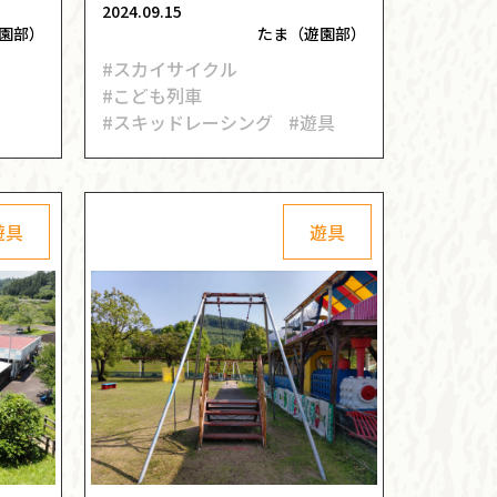
2024.09.15
園部）
たま（遊園部）
#スカイサイクル
#こども列車
#スキッドレーシング
#遊具
遊具
遊具