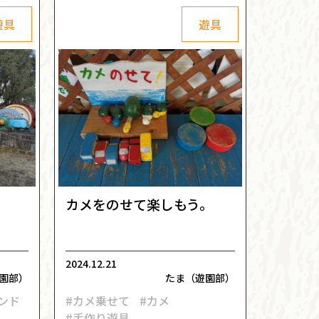
遊具
遊具
カメをのせて楽しもう。
2024.12.21
園部）
たま（遊園部）
ンド
#カメ乗せて
#カメ
#手作り遊具