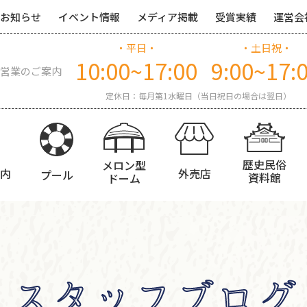
お知らせ
イベント情報
メディア掲載
受賞実績
運営会
・平日・
・土日祝・
10:00~17:00
9:00~17:
営業のご案内
定休日：毎月第1水曜日（当日祝日の場合は翌日）
歴史民俗
メロン型
内
外売店
プール
資料館
ドーム