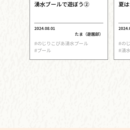
湧水プールで遊ぼう②
夏は
2024.08.01
2024.
たま（遊園部）
#のじりこぴあ湧水プール
#の
#プール
#湧