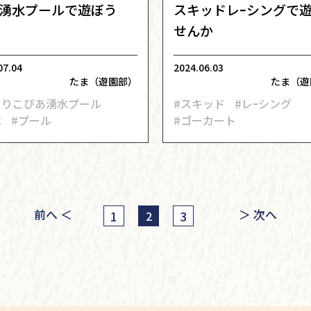
湧水プールで遊ぼう
スキッドレｰシングで
せんか
07.04
2024.06.03
たま（遊園部）
たま（遊
じりこぴあ湧水プール
#スキッド
#レｰシング
水
#プール
#ゴーカート
前へ ＜
＞ 次へ
1
3
2