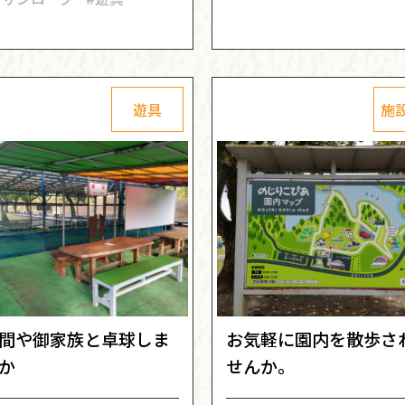
遊具
施
間や御家族と卓球しま
お気軽に園内を散歩さ
か
せんか。