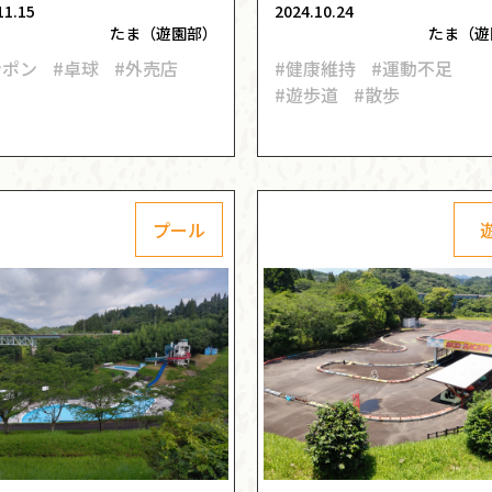
11.15
2024.10.24
たま（遊園部）
たま（遊
ンポン
#卓球
#外売店
#健康維持
#運動不足
#遊歩道
#散歩
プール