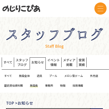
Staff Blog
スタッフ
イベント
メディア
受賞
すべて
お知らせ
ブログ
情報
掲載
実績
すべて
施設全体
遊具
プール
メロン型ドーム
外売店
歴史民俗資料館
施設長
事務所
物販
採用情報
TOP
>
お知らせ