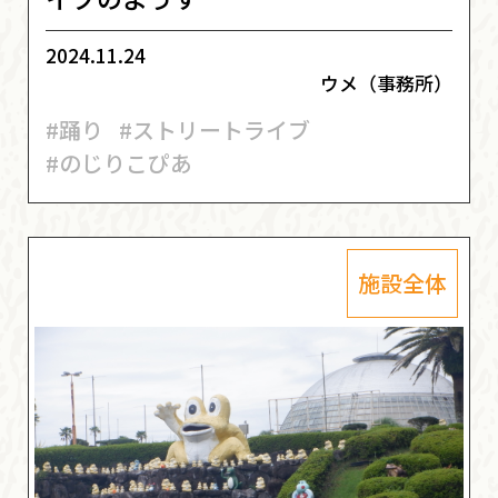
2024.11.24
ウメ（事務所）
#踊り
#ストリートライブ
#のじりこぴあ
施設全体