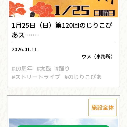
1月25日（日）第120回のじりこぴ
あス ……
2026.01.11
ウメ（事務所）
#10周年
#太鼓
#踊り
#ストリートライブ
#のじりこぴあ
施設全体