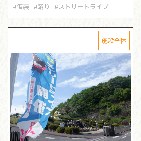
#仮装
#踊り
#ストリートライブ
施設全体