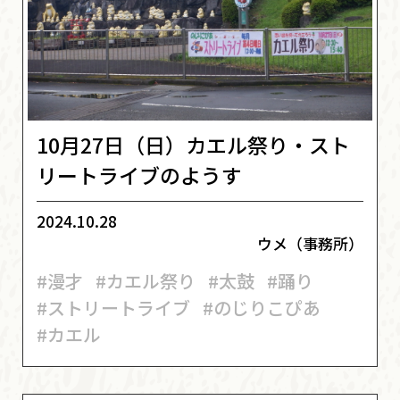
10月27日（日）カエル祭り・スト
リートライブのようす
2024.10.28
ウメ（事務所）
#漫才
#カエル祭り
#太鼓
#踊り
#ストリートライブ
#のじりこぴあ
#カエル