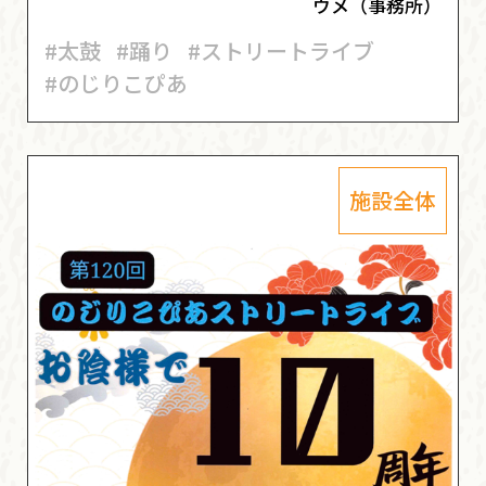
ウメ（事務所）
#太鼓
#踊り
#ストリートライブ
#のじりこぴあ
施設全体