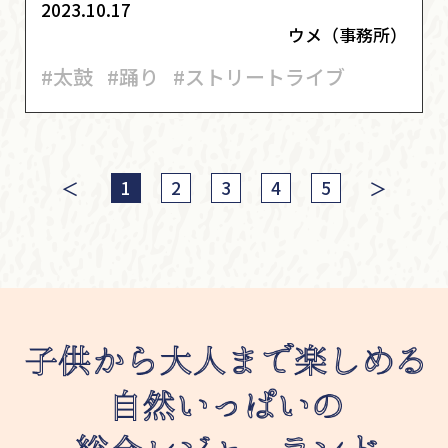
2023.10.17
ウメ（事務所）
#太鼓
#踊り
#ストリートライブ
＜
＞
1
2
3
4
5