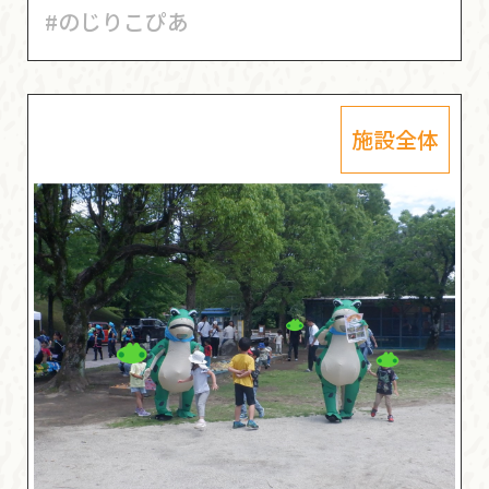
#のじりこぴあ
施設全体