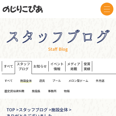
Staff Blog
スタッフ
イベント
メディア
受賞
すべて
お知らせ
ブログ
情報
掲載
実績
すべて
施設全体
遊具
プール
メロン型ドーム
外売店
歴史民俗資料館
施設長
事務所
物販
TOP
>
スタッフブログ >
施設全体 >
ありがとうございました。