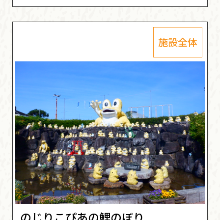
施設全体
のじりこぴあの鯉のぼり