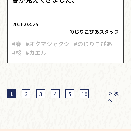
2026.03.25
のじりこぴあスタッフ
#春
#オタマジャクシ
#のじりこぴあ
#桜
#カエル
＞ 次
2
3
4
5
10
1
へ