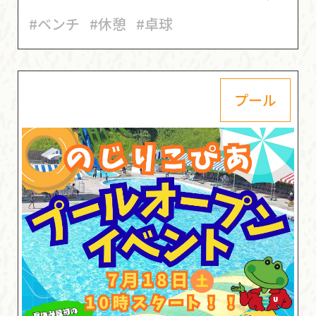
#ベンチ
#休憩
#卓球
プール