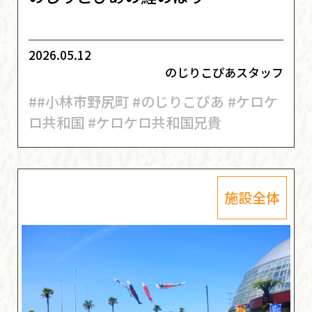
2026.05.12
のじりこぴあスタッフ
##小林市野尻町 #のじりこぴあ #ケロケ
ロ共和国 #ケロケロ共和国兄貴
施設全体