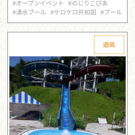
#オープンイベント
#のじりこぴあ
#湧水プール
#ケロケロ共和国
#プール
遊具