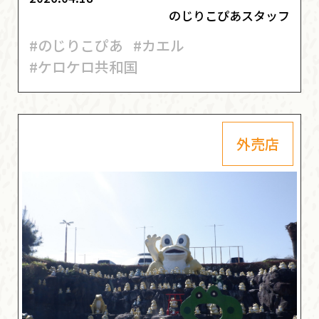
のじりこぴあスタッフ
#のじりこぴあ
#カエル
#ケロケロ共和国
外売店