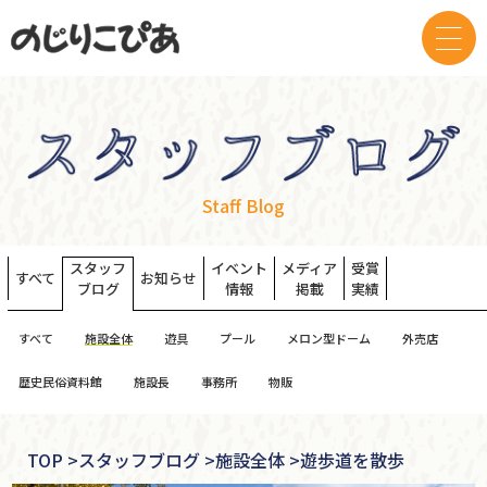
Staff Blog
スタッフ
イベント
メディア
受賞
すべて
お知らせ
ブログ
情報
掲載
実績
すべて
施設全体
遊具
プール
メロン型ドーム
外売店
歴史民俗資料館
施設長
事務所
物販
TOP
>
スタッフブログ >
施設全体 >
遊歩道を散歩