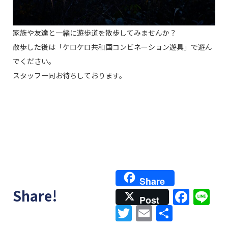
家族や友達と一緒に遊歩道を散歩してみませんか？
散歩した後は「ケロケロ共和国コンビネーション遊具」で遊ん
でください。
スタッフ一同お待ちしております。
Share
Face
Li
Share!
Post
Twitter
Email
共