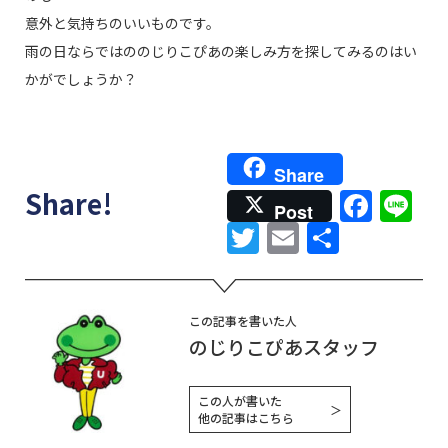
意外と気持ちのいいものです。
雨の日ならではののじりこぴあの楽しみ方を探してみるのはい
かがでしょうか？
Share
Face
Li
Share!
Post
Twitter
Email
共
有
この記事を書いた人
のじりこぴあスタッフ
この人が書いた
＞
他の記事はこちら