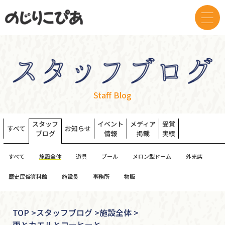
Staff Blog
スタッフ
イベント
メディア
受賞
すべて
お知らせ
ブログ
情報
掲載
実績
すべて
施設全体
遊具
プール
メロン型ドーム
外売店
歴史民俗資料館
施設長
事務所
物販
TOP
>
スタッフブログ >
施設全体 >
雨とカエルとコーヒーと