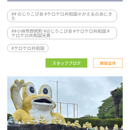
#
# のじりこぴあ #ケロケロ共和国＃かえるのあにき
た
#
#小林市野尻町 #のじりこぴあ #ケロケロ共和国 #
ケロケロ共和国兄貴
#
ケロケロ共和国
スタッフブログ
施設全体