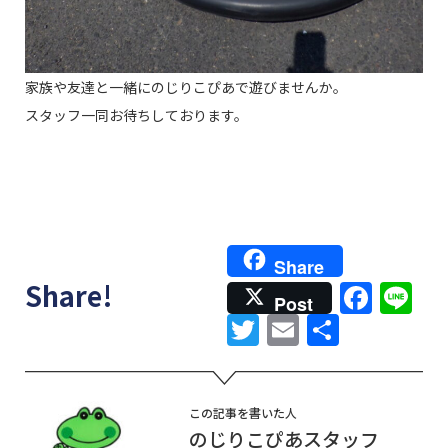
家族や友達と一緒にのじりこぴあで遊びませんか。
スタッフ一同お待ちしております。
Share
Face
Li
Share!
Post
Twitter
Email
共
有
この記事を書いた人
のじりこぴあスタッフ