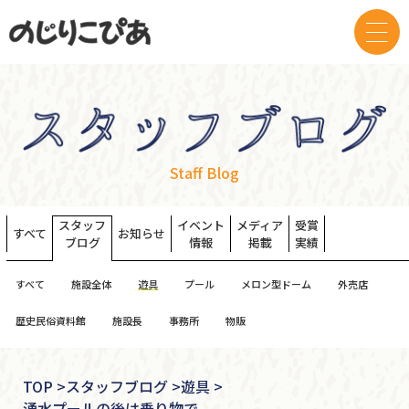
Staff Blog
スタッフ
イベント
メディア
受賞
すべて
お知らせ
ブログ
情報
掲載
実績
すべて
施設全体
遊具
プール
メロン型ドーム
外売店
歴史民俗資料館
施設長
事務所
物販
TOP
>
スタッフブログ >
遊具 >
湧水プールの後は乗り物で