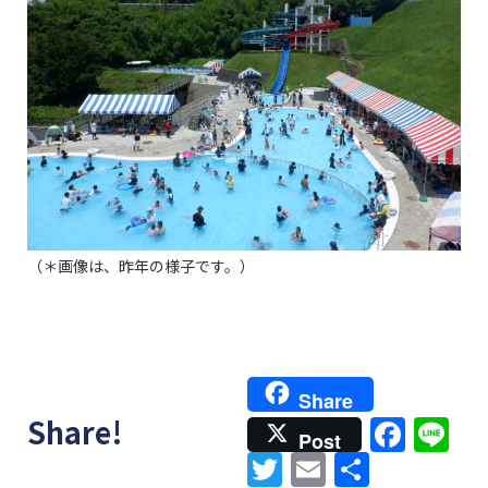
（＊画像は、昨年の様子です。）
Share
Face
Li
Share!
Post
Twitter
Email
共