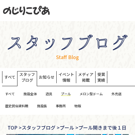
Staff Blog
スタッフ
イベント
メディア
受賞
すべて
お知らせ
ブログ
情報
掲載
実績
すべて
施設全体
遊具
プール
メロン型ドーム
外売店
歴史民俗資料館
施設長
事務所
物販
TOP
>
スタッフブログ >
プール >
プール開きまで後１日