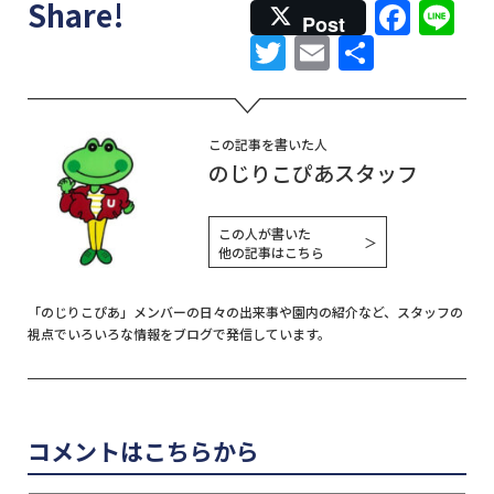
Face
Li
Share!
Post
Twitter
Email
共
有
この記事を書いた人
のじりこぴあスタッフ
この人が書いた
＞
他の記事はこちら
「のじりこぴあ」メンバーの日々の出来事や園内の紹介など、スタッフの
視点でいろいろな情報をブログで発信しています。
コメントはこちらから