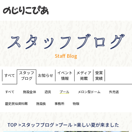
Staff Blog
スタッフ
イベント
メディア
受賞
すべて
お知らせ
ブログ
情報
掲載
実績
すべて
施設全体
遊具
プール
メロン型ドーム
外売店
歴史民俗資料館
施設長
事務所
物販
TOP
>
スタッフブログ >
プール >
楽しい夏が来ました