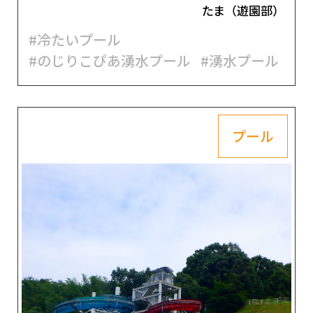
たま（遊園部）
#冷たいプール
#のじりこぴあ湧水プール
#湧水プール
プール