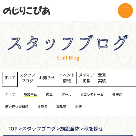
Staff Blog
スタッフ
イベント
メディア
受賞
すべて
お知らせ
ブログ
情報
掲載
実績
すべて
施設全体
遊具
プール
メロン型ドーム
外売店
歴史民俗資料館
施設長
事務所
物販
TOP
>
スタッフブログ >
施設全体 >
秋を探せ