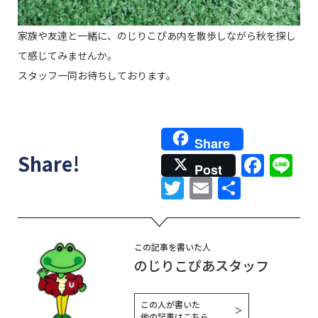
家族や友達と一緒に、のじりこぴあ内を散歩しながら秋を探し
て感じてみませんか。
スタッフ一同お待ちしております。
Share
Face
Li
Share!
Post
Twitter
Email
共
有
この記事を書いた人
のじりこぴあスタッフ
この人が書いた
＞
他の記事はこちら