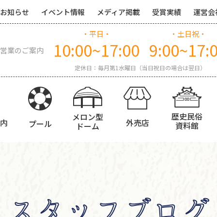
お知らせ
イベント情報
メディア掲載
受賞実績
運営会
・平日・
・土日祝・
10:00~17:00
9:00~17:
営業のご案内
定休日：毎月第1水曜日（当日祝日の場合は翌日）
歴史民俗
メロン型
内
外売店
プール
資料館
ドーム