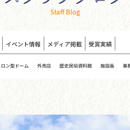
Staff Blog
イベント
情報
メディア
掲載
受賞
実績
メロン型ドーム
外売店
歴史民俗資料館
施設長
事