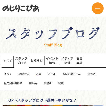
Staff Blog
スタッフ
イベント
メディア
受賞
すべて
お知らせ
ブログ
情報
掲載
実績
すべて
施設全体
遊具
プール
メロン型ドーム
外売店
歴史民俗資料館
施設長
事務所
物販
TOP
>
スタッフブログ >
遊具 >
寒いかな？