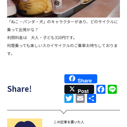
「ねこ・パンダ・犬」のキャラクターがあり、どのサイクルに
乗って出発かな？
利用料金は 大人・子ども310円です。
何度乗っても楽しいスカイサイクルのご乗車お待ちしておりま
す。
Share
Face
Li
Share!
Post
Twitter
Email
共
有
この記事を書いた人